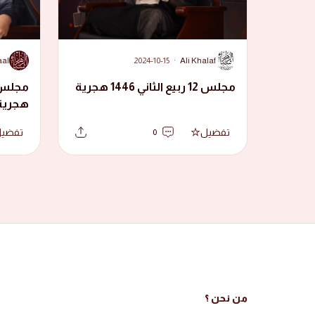
A
A
aal
2024-10-15
·
Ali Khalaf
مجلس 12 ربيع الثاني 1446 هجرية
هجرية
تفضيل
تفضي
0
من نحن ؟