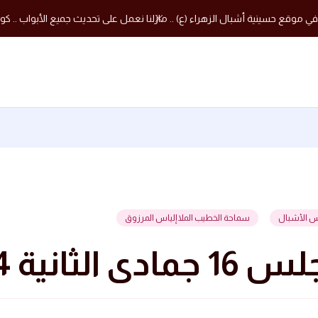
في موقع حسينية أشبال الزهراء (ع) .. مازلنا نعمل على تحديث جميع الأبواب .. كون
س الأشبال
سماحة الخطيب الملا إلياس المرزوق
ادى الثانية 1444 هجرية