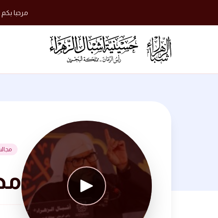
مرحبا بكم 
مجال
مجلس 16 جم