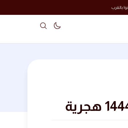
وا بالقرب
able dark mode