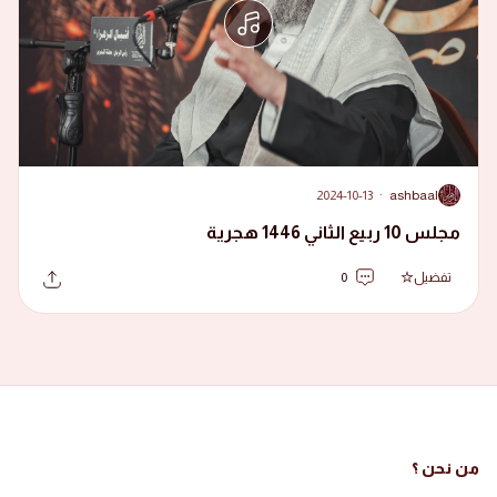
2024-10-13
·
ashbaal
A
مجلس 10 ربيع الثاني 1446 هجرية
تفضيل
0
من نحن ؟