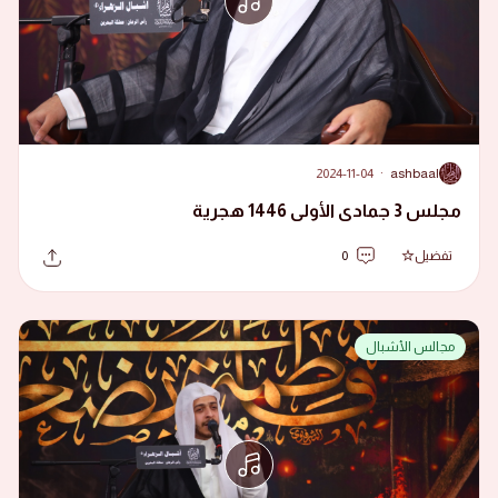
2024-11-04
·
ashbaal
A
مجلس 3 جمادى الأولى 1446 هجرية
تفضيل
0
مجالس الأشبال