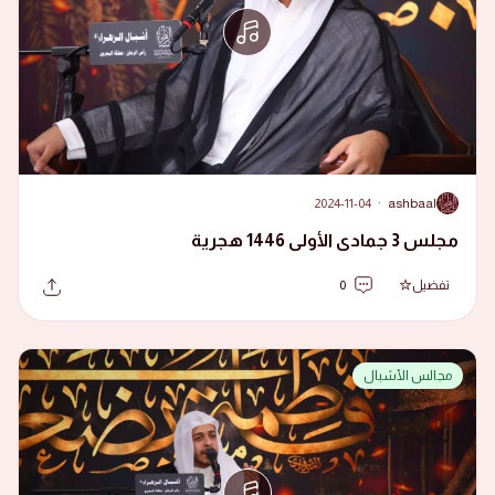
2024-11-04
·
ashbaal
A
مجلس 3 جمادى الأولى 1446 هجرية
تفضيل
0
مجالس الأشبال