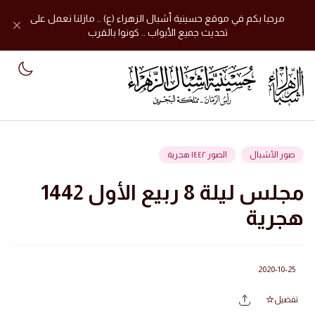
مرحبا بكم في موقع حسينية أشبال الزهراء (ع) .. مازلنا نعمل على
تحديث جميع الأبواب .. كونوا بالقرب
mode
صور الأشبال
الصور ١٤٤٢ هجرية
مجلس ليلة 8 ربيع الأول 1442
هجرية
2020-10-25
تفضيل