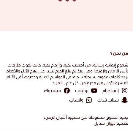
2024-11-22
·
Ali Khalaf
A
الجيل الفاطمي 1446 هجرية
تفضيل
0
الصور ١٤٤٦ هجرية
صور الأشبال