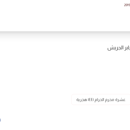
201
بر الجريش
عشرة محرم الحرام ١٤٤١ هجرية