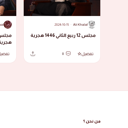
A
A
aal
2024-10-15
·
Ali Khalaf
مجلس 12 ربيع الثاني 1446 هجرية
هجرية
تفضيل
تفضي
0
من نحن ؟