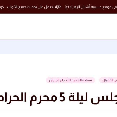
في موقع حسينية أشبال الزهراء (ع) .. مازلنا نعمل على تحديث جميع الأبواب .. كون
س الأشبال
سماحة الخطيب الملا جابر الجريش
لة 5 محرم الحرام 1441 هجرية