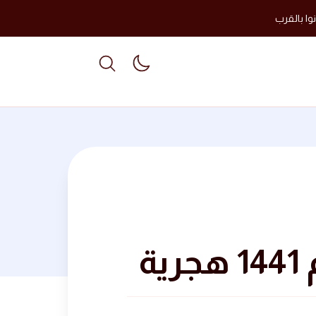
وا بالقرب
able dark mode