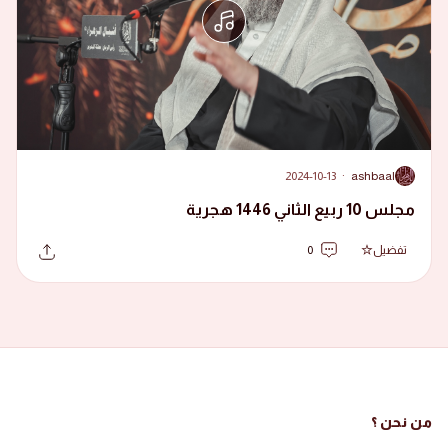
2024-10-13
·
ashbaal
A
مجلس 10 ربيع الثاني 1446 هجرية
تفضيل
0
من نحن ؟