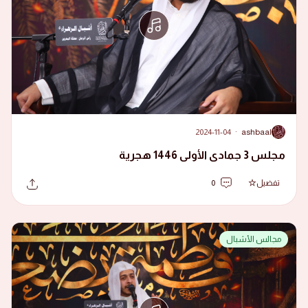
2024-11-04
·
ashbaal
A
مجلس 3 جمادى الأولى 1446 هجرية
تفضيل
0
مجالس الأشبال