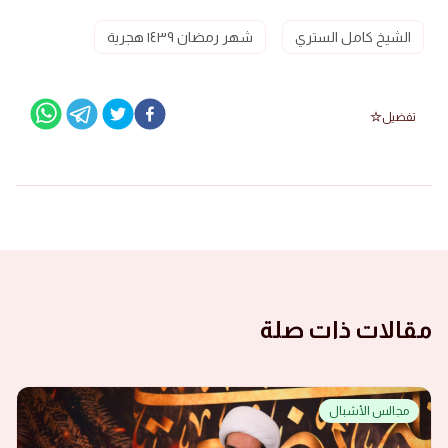
الشيخ كامل الستري
شهر رمضان ١٤٣٩ هجرية
تفضيل
مقالات ذات صلة
مجالس الأشبال