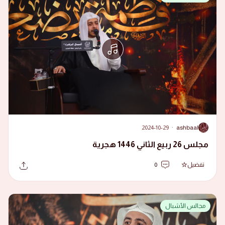
2024-10-29
·
ashbaal
A
مجلس 26 ربيع الثاني 1446 هجرية
تفضيل
0
مجالس الأشبال