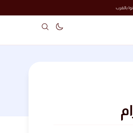
وا بالقرب
able dark mode