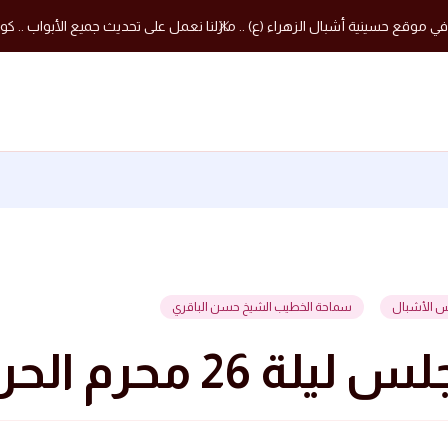
في موقع حسينية أشبال الزهراء (ع) .. مازلنا نعمل على تحديث جميع الأبواب .. كون
س الأشبال
سماحة الخطيب الشيخ حسن الباقري
ليلة 26 محرم الحرام