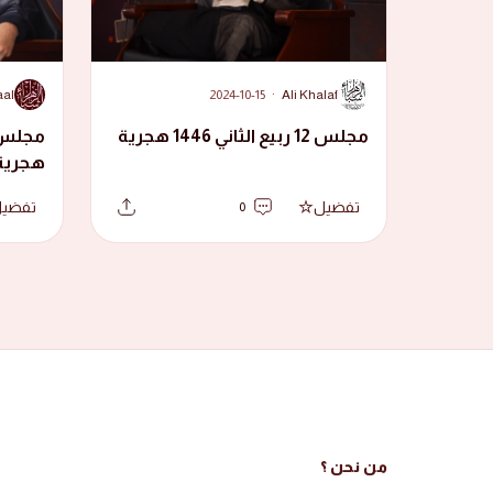
A
A
aal
2024-10-15
·
Ali Khalaf
مجلس 12 ربيع الثاني 1446 هجرية
هجرية
تفضيل
تفضي
0
من نحن ؟