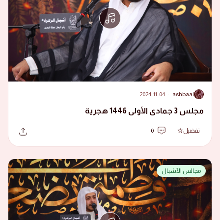
2024-11-04
·
ashbaal
A
مجلس 3 جمادى الأولى 1446 هجرية
تفضيل
0
مجالس الأشبال