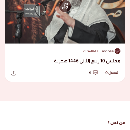
2024-10-13
·
ashbaal
A
مجلس 10 ربيع الثاني 1446 هجرية
تفضيل
0
من نحن ؟