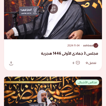
2024-11-04
·
ashbaal
A
مجلس 3 جمادى الأولى 1446 هجرية
تفضيل
0
مجالس الأشبال