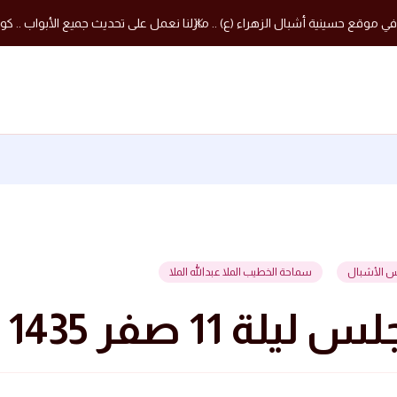
في موقع حسينية أشبال الزهراء (ع) .. مازلنا نعمل على تحديث جميع الأبواب .. كون
س الأشبال
سماحة الخطيب الملا عبدالله الملا
ليلة 11 صفر 1435 هجرية