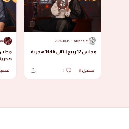
A
A
aal
2024-10-15
·
Ali Khalaf
مجلس 12 ربيع الثاني 1446 هجرية
هجرية
تفضيل
تفضي
0