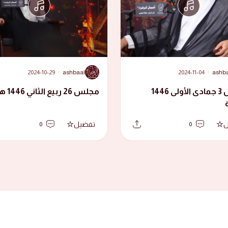
A
2024-10-29
·
ashbaal
2024-11-04
·
ashb
مجلس 3 جمادى الأولى 1446
مجلس 26 ربيع الثاني 1446 هجرية
ل
تفضيل
0
0