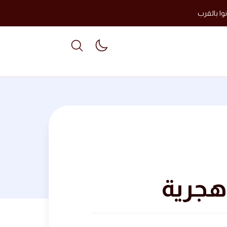
وا بالقرب
able dark mode