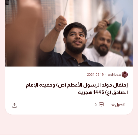
2024-09-19
·
ashbaal
A
إحتفال مولد الرسول الأعظم (ص) وحفيده الإمام
الصادق (ع) 1446 هجرية
تفضيل
0