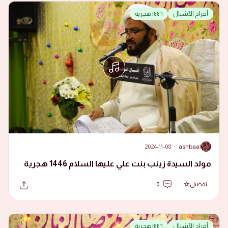
أفراح الأشبال
١٤٤٦ هجرية
2024-11-08
·
ashbaal
A
مولد السيدة زينب بنت علي عليها السلام 1446 هجرية
تفضيل
0
أفراح الأشبال
١٤٤٦ هجرية