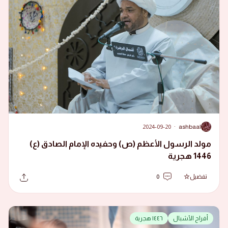
2024-09-20
·
ashbaal
A
مولد الرسول الأعظم (ص) وحفيده الإمام الصادق (ع)
1446 هجرية
تفضيل
0
أفراح الأشبال
١٤٤٦ هجرية