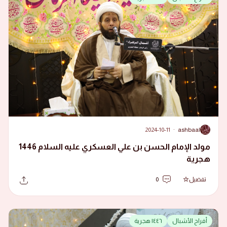
2024-10-11
·
ashbaal
A
مولد الإمام الحسن بن علي العسكري عليه السلام 1446
هجرية
تفضيل
0
أفراح الأشبال
١٤٤٦ هجرية