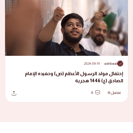
2024-09-19
·
ashbaal
A
إحتفال مولد الرسول الأعظم (ص) وحفيده الإمام
الصادق (ع) 1446 هجرية
تفضيل
0