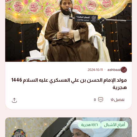
2024-10-11
·
ashbaal
A
مولد الإمام الحسن بن علي العسكري عليه السلام 1446
هجرية
تفضيل
0
أفراح الأشبال
١٤٤٦ هجرية