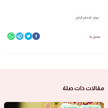
مولد الامام الباقر
تفضيل
مقالات ذات صلة
أفراح الأشبال
١٤٤٦ هجرية