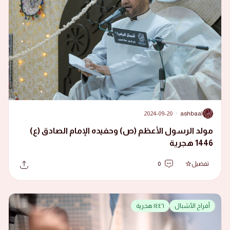
2024-09-20
·
ashbaal
A
مولد الرسول الأعظم (ص) وحفيده الإمام الصادق (ع)
1446 هجرية
تفضيل
0
أفراح الأشبال
١٤٤٦ هجرية