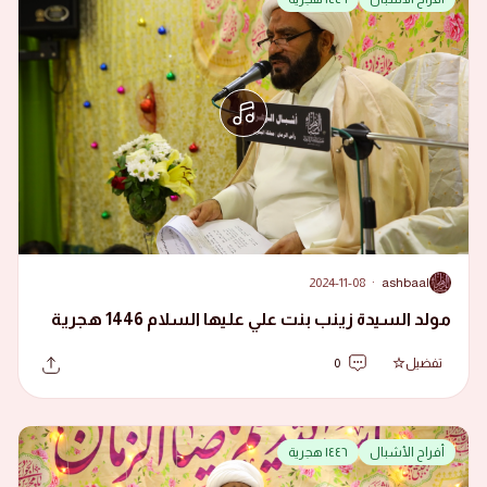
2024-11-08
·
ashbaal
A
مولد السيدة زينب بنت علي عليها السلام 1446 هجرية
تفضيل
0
أفراح الأشبال
١٤٤٦ هجرية