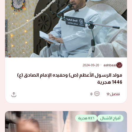
2024-09-20
·
ashbaal
A
مولد الرسول الأعظم (ص) وحفيده الإمام الصادق (ع)
1446 هجرية
تفضيل
0
أفراح الأشبال
١٤٤٦ هجرية