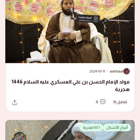
2024-10-11
·
ashbaal
A
مولد الإمام الحسن بن علي العسكري عليه السلام 1446
هجرية
تفضيل
0
أفراح الأشبال
١٤٤٦ هجرية