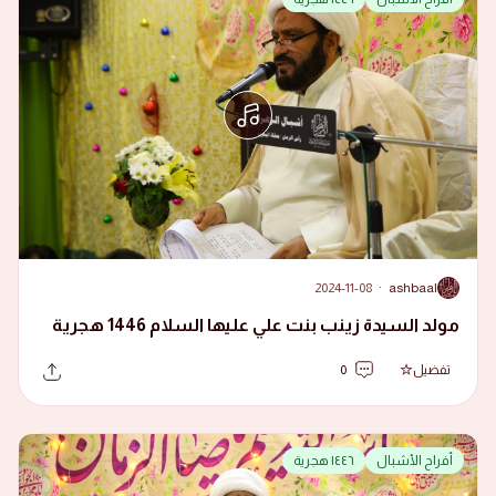
2024-11-08
·
ashbaal
A
مولد السيدة زينب بنت علي عليها السلام 1446 هجرية
تفضيل
0
أفراح الأشبال
١٤٤٦ هجرية