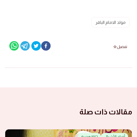
مولد الامام الباقر
تفضيل
مقالات ذات صلة
أفراح الأشبال
١٤٤٦ هجرية