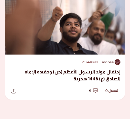
2024-09-19
·
ashbaal
A
إحتفال مولد الرسول الأعظم (ص) وحفيده الإمام
الصادق (ع) 1446 هجرية
تفضيل
0