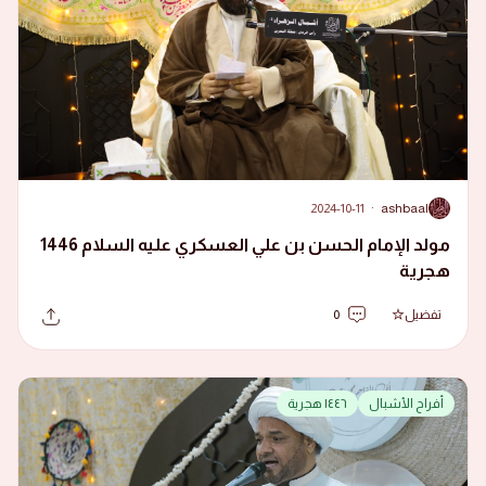
2024-10-11
·
ashbaal
A
مولد الإمام الحسن بن علي العسكري عليه السلام 1446
هجرية
تفضيل
0
أفراح الأشبال
١٤٤٦ هجرية