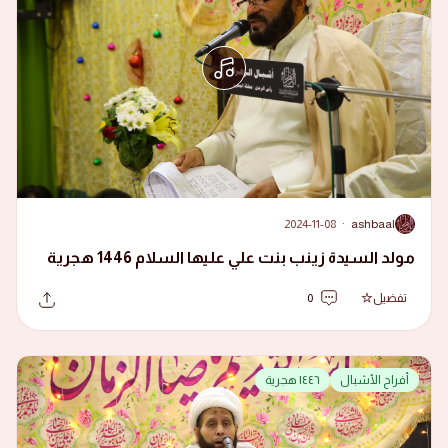
2024-11-08
·
ashbaal
A
مولد السيدة زينب بنت علي عليها السلام 1446 هجرية
تفضيل
0
أفراح الأشبال
١٤٤٦ هجرية