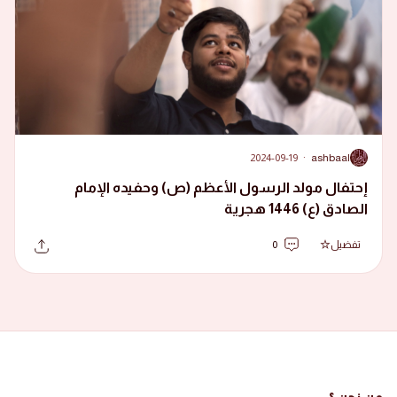
2024-09-19
·
ashbaal
A
إحتفال مولد الرسول الأعظم (ص) وحفيده الإمام
الصادق (ع) 1446 هجرية
تفضيل
0
من نحن ؟