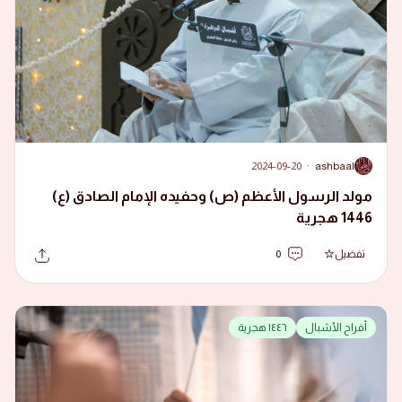
2024-09-20
·
ashbaal
A
مولد الرسول الأعظم (ص) وحفيده الإمام الصادق (ع)
1446 هجرية
تفضيل
0
أفراح الأشبال
١٤٤٦ هجرية