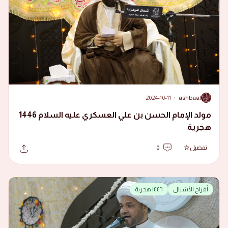
2024-10-11
·
ashbaal
A
مولد الإمام الحسن بن علي العسكري عليه السلام 1446
هجرية
تفضيل
0
أفراح الأشبال
١٤٤٦ هجرية