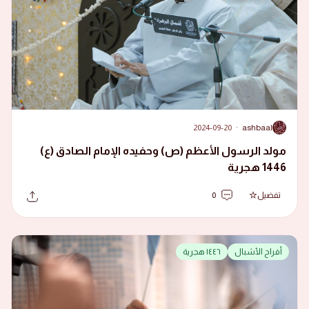
2024-09-20
·
ashbaal
A
مولد الرسول الأعظم (ص) وحفيده الإمام الصادق (ع)
1446 هجرية
تفضيل
0
أفراح الأشبال
١٤٤٦ هجرية