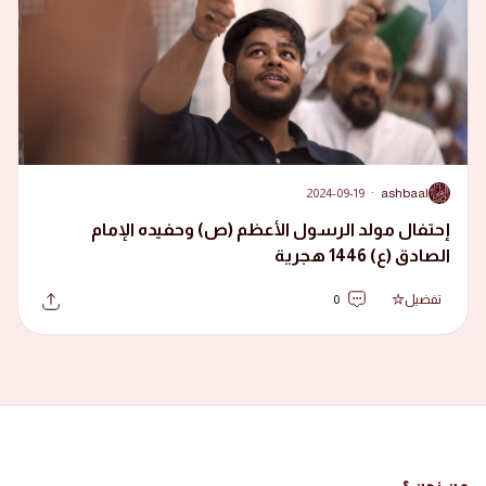
2024-09-19
·
ashbaal
A
إحتفال مولد الرسول الأعظم (ص) وحفيده الإمام
الصادق (ع) 1446 هجرية
تفضيل
0
من نحن ؟