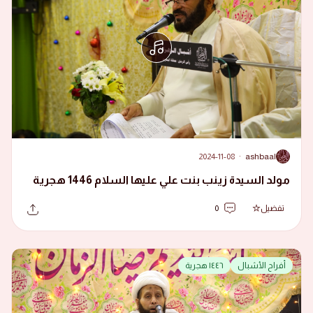
2024-11-08
·
ashbaal
A
مولد السيدة زينب بنت علي عليها السلام 1446 هجرية
تفضيل
0
أفراح الأشبال
١٤٤٦ هجرية