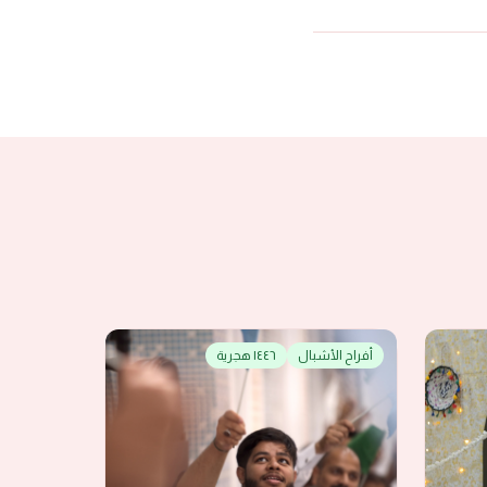
أفراح الأشبال
١٤٤٦ هجرية