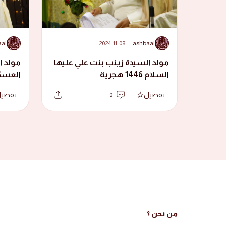
A
A
aal
2024-11-08
·
ashbaal
مولد السيدة زينب بنت علي عليها
مولد ا
السلام 1446 هجرية
هجرية
تفضيل
تفضي
0
من نحن ؟