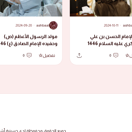
A
2024-09-20
·
ashbaal
2024-10-11
·
ashb
لإمام الحسن بن علي
مولد الرسول الأعظم (ص)
العسكري عليه السلام 1446
وحفيده الإمام الص
هجرية
ل
تفضيل
0
0
جميع الحقوق محفوظة لدى حسينية أشبال