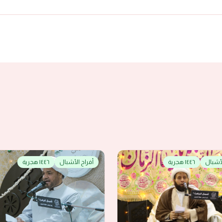
لأشبال
١٤٤٦ هجرية
أفراح الأشبال
١٤٤٦ هجرية