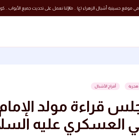
في موقع حسينية أشبال الزهراء (ع) .. مازلنا نعمل على تحديث جميع الأبواب .. كون
أفراح الأشبال
لس قراءة مولد الإمام
ي العسكري عليه السل