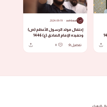
A
2024-09-19
·
ashbaal
إحتفال مولد الرسول الأعظم (ص)
ادق (ع) 1446
وحفيده الإمام الصادق (ع) 1446
هجرية
تفضيل
0
 الزهراء.