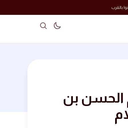
وا بالقرب
able dark mode
 الحسن بن
ام