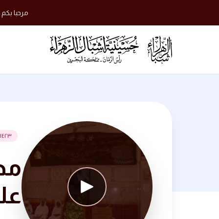
مرحبا بكم 
١٤٢٣ هجرية
مج
عل