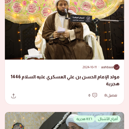
2024-10-11
·
ashbaal
A
مولد الإمام الحسن بن علي العسكري عليه السلام 1446
هجرية
تفضيل
0
أفراح الأشبال
١٤٤٦ هجرية