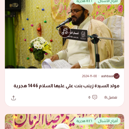
أفراح الأشبال
١٤٤٦ هجرية
2024-11-08
·
ashbaal
A
مولد السيدة زينب بنت علي عليها السلام 1446 هجرية
تفضيل
0
أفراح الأشبال
١٤٤٦ هجرية