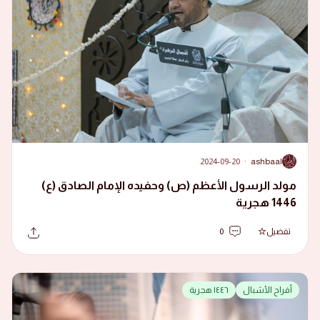
2024-09-20
·
ashbaal
A
مولد الرسول الأعظم (ص) وحفيده الإمام الصادق (ع)
1446 هجرية
تفضيل
0
أفراح الأشبال
١٤٤٦ هجرية