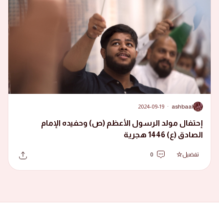
2024-09-19
·
ashbaal
A
إحتفال مولد الرسول الأعظم (ص) وحفيده الإمام
الصادق (ع) 1446 هجرية
تفضيل
0