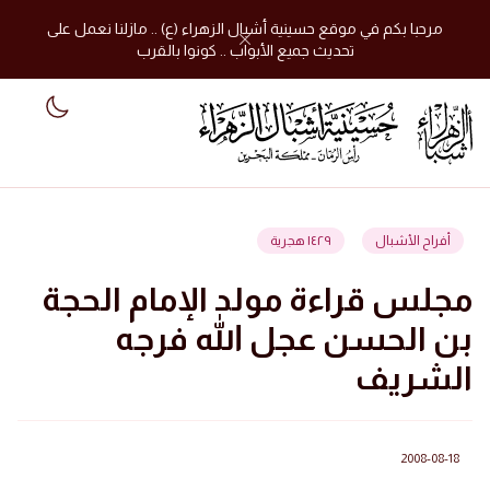
مرحبا بكم في موقع حسينية أشبال الزهراء (ع) .. مازلنا نعمل على
تحديث جميع الأبواب .. كونوا بالقرب
 mode
أفراح الأشبال
١٤٢٩ هجرية
مجلس قراءة مولد الإمام الحجة
بن الحسن عجل الله فرجه
الشريف
2008-08-18