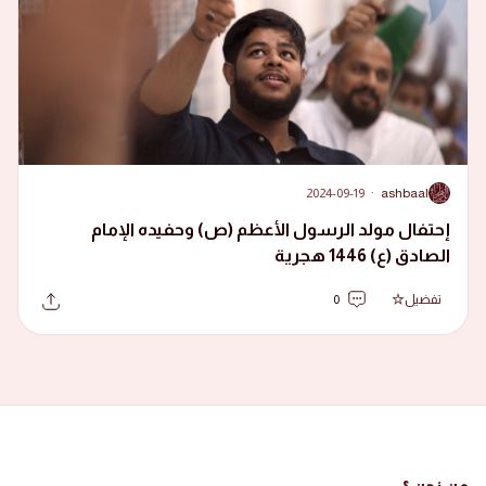
2024-09-19
·
ashbaal
A
إحتفال مولد الرسول الأعظم (ص) وحفيده الإمام
الصادق (ع) 1446 هجرية
تفضيل
0
من نحن ؟