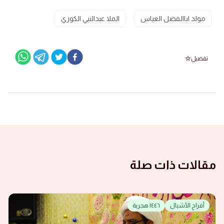
مولد اباالفضل العباس
الملا عبدالنبي الكوري
تفضيل
مقالات ذات صلة
أفراح الأشبال
١٤٤٦ هجرية