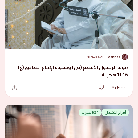
2024-09-20
·
ashbaal
A
مولد الرسول الأعظم (ص) وحفيده الإمام الصادق (ع)
1446 هجرية
تفضيل
0
أفراح الأشبال
١٤٤٦ هجرية