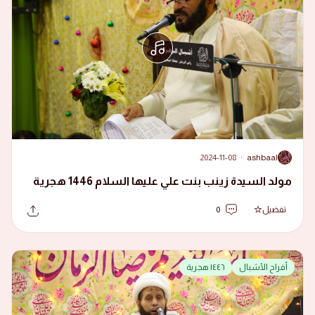
2024-11-08
·
ashbaal
A
مولد السيدة زينب بنت علي عليها السلام 1446 هجرية
تفضيل
0
أفراح الأشبال
١٤٤٦ هجرية