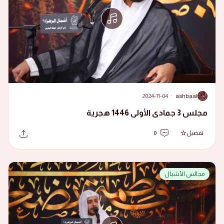
2024-11-04
·
ashbaal
A
مجلس 3 جمادى الأولى 1446 هجرية
تفضيل
0
مجالس الأشبال