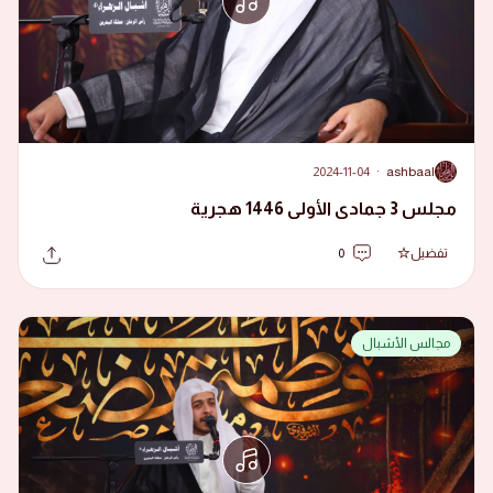
2024-11-04
·
ashbaal
A
مجلس 3 جمادى الأولى 1446 هجرية
تفضيل
0
مجالس الأشبال