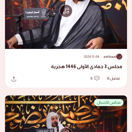
2024-11-04
·
ashbaal
A
مجلس 3 جمادى الأولى 1446 هجرية
تفضيل
0
مجالس الأشبال