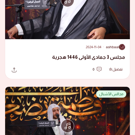
2024-11-04
·
ashbaal
A
مجلس 3 جمادى الأولى 1446 هجرية
تفضيل
0
مجالس الأشبال