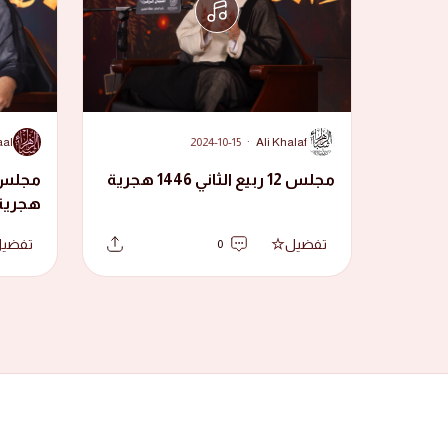
A
A
aal
2024-10-15
·
Ali Khalaf
مجلس 12 ربيع الثاني 1446 هجرية
هجرية
تفضيل
تفضي
0