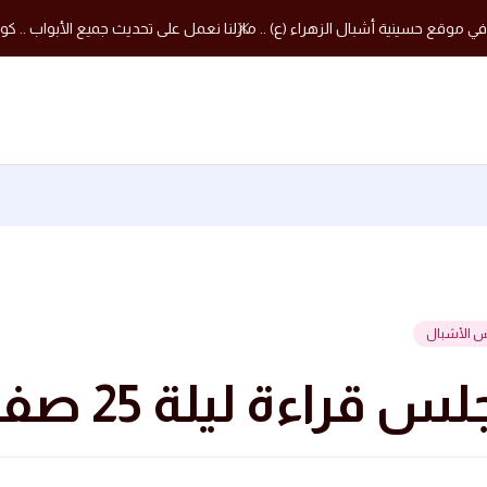
في موقع حسينية أشبال الزهراء (ع) .. مازلنا نعمل على تحديث جميع الأبواب .. كون
س الأشبال
قراءة ليلة 25 صفر 1436 هجرية