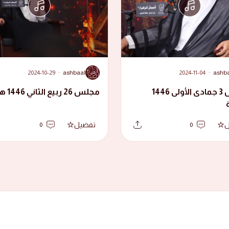
A
2024-10-29
·
ashbaal
2024-11-04
·
ashb
مجلس 3 جمادى الأولى 1446
مجلس 26 ربيع الثاني 1446 هجرية
ل
تفضيل
0
0