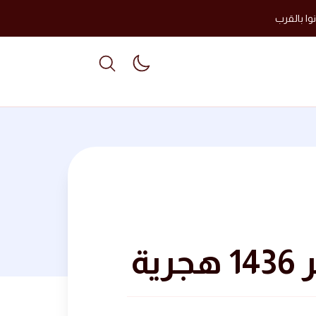
وا بالقرب
able dark mode