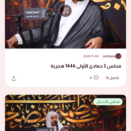
2024-11-04
·
ashbaal
A
مجلس 3 جمادى الأولى 1446 هجرية
تفضيل
0
مجالس الأشبال