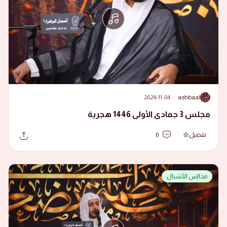
2024-11-04
·
ashbaal
A
مجلس 3 جمادى الأولى 1446 هجرية
تفضيل
0
مجالس الأشبال