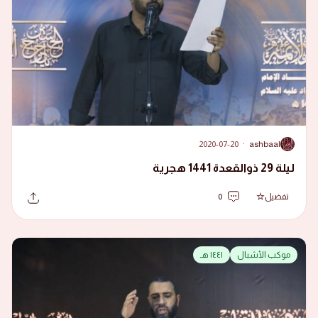
2020-07-20
·
ashbaal
A
ليلة 29 ذوالقعدة 1441 هجرية
تفضيل
0
موكب الأشبال
١٤٤١ هـ