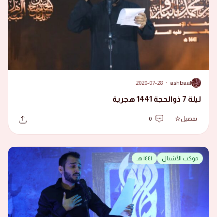
2020-07-28
·
ashbaal
A
ليلة 7 ذوالحجة 1441 هجرية
تفضيل
0
موكب الأشبال
١٤٤١ هـ