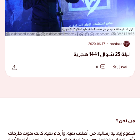
2020-06-17
·
ashbaal
A
ليلة 25 شوال 1441 هجرية
تفضيل
0
من نحن ؟
شموع إيمانية رسالية، من أصلاب تقية، وأرحام نقية، كانت تجوبُ طرقات
رأس الرمان وازقتها، وهي بعدُ لم تبلغ الحلم تسير على نهج الآباء والأجداد،