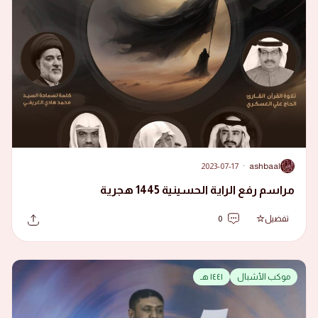
2023-07-17
·
ashbaal
A
مراسم رفع الراية الحسينية 1445 هجرية
تفضيل
0
موكب الأشبال
١٤٤١ هـ