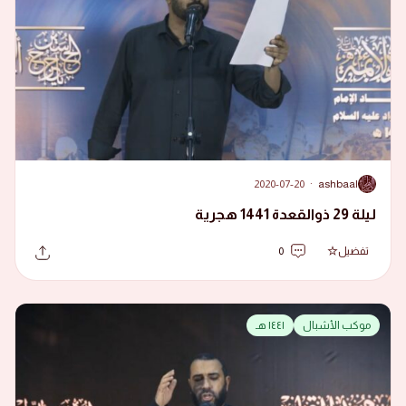
2020-07-20
·
ashbaal
A
ليلة 29 ذوالقعدة 1441 هجرية
تفضيل
0
موكب الأشبال
١٤٤١ هـ