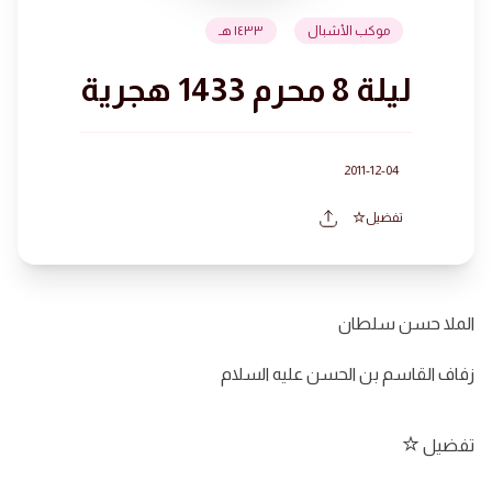
موكب الأشبال
١٤٣٣ هـ
ليلة 8 محرم 1433 هجرية
2011-12-04
تفضيل
الملا حسن سلطان
زفاف القاسم بن الحسن عليه السلام
تفضيل