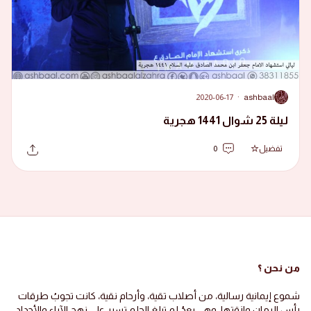
2020-06-17
·
ashbaal
A
ليلة 25 شوال 1441 هجرية
تفضيل
0
من نحن ؟
شموع إيمانية رسالية، من أصلاب تقية، وأرحام نقية، كانت تجوبُ طرقات
رأس الرمان وازقتها، وهي بعدُ لم تبلغ الحلم تسير على نهج الآباء والأجداد،