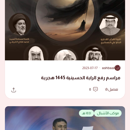
2023-07-17
·
ashbaal
A
مراسم رفع الراية الحسينية 1445 هجرية
تفضيل
0
موكب الأشبال
١٤٤١ هـ