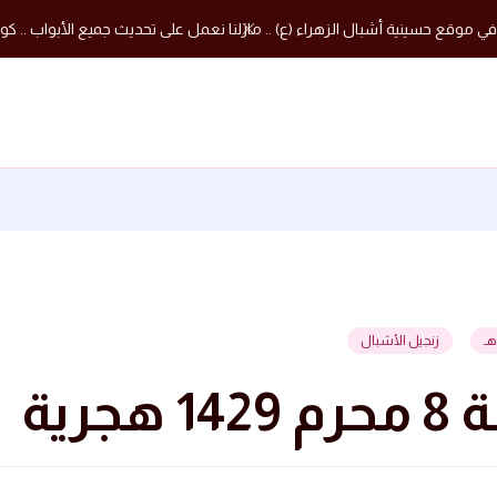
في موقع حسينية أشبال الزهراء (ع) .. مازلنا نعمل على تحديث جميع الأبواب .. كون
زنجيل الأشبال
1429 هجرية