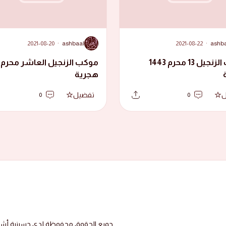
A
2021-08-20
·
ashbaal
2021-08-22
·
ashb
موكب الزنجيل 13 محرم 1443
هجرية
ل
تفضيل
0
0
جميع الحقوق محفوظة لدى حسينية أشبال