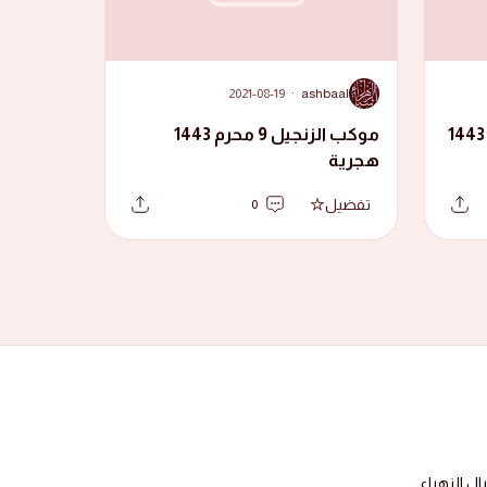
A
2021-08-19
·
ashbaal
موكب الزنجيل العاشر محرم 1443
موكب الزنجيل 9 محرم 1443
هجرية
تفضيل
0
 الزهراء.