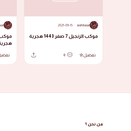
A
A
aal
2021-09-15
·
ashbaal
موكب الزنجيل 7 صفر 1443 هجرية
هجرية
تفضيل
تفضي
0
من نحن ؟