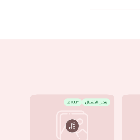
زنجيل الأشبال
١٤٤٣ هـ