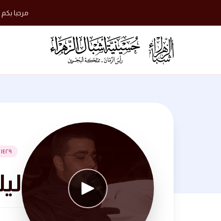
مرحبا بكم 
١٤٢٩ هـ
ليلة 8 محرم 