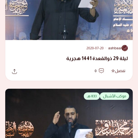
2020-07-20
·
ashbaal
A
ليلة 29 ذوالقعدة 1441 هجرية
تفضيل
0
موكب الأشبال
١٤٤١ هـ