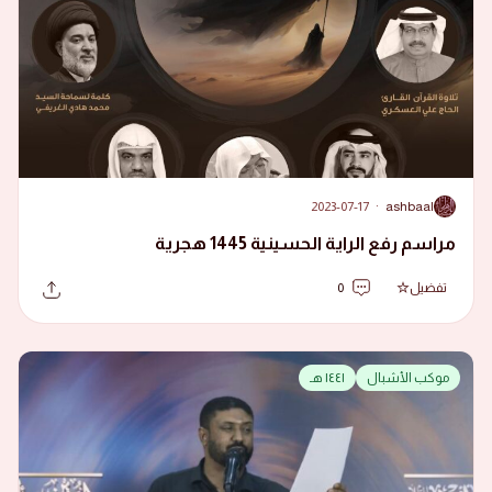
2023-07-17
·
ashbaal
A
مراسم رفع الراية الحسينية 1445 هجرية
تفضيل
0
موكب الأشبال
١٤٤١ هـ