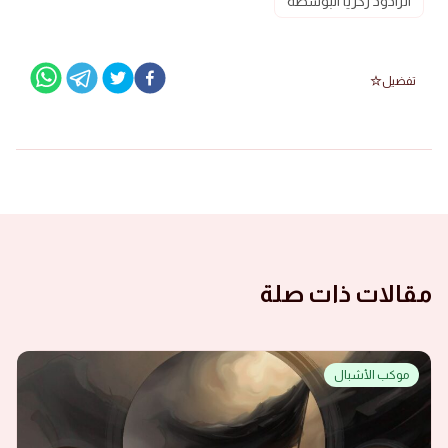
الرادود زكريا البوسطة
تفضيل
مقالات ذات صلة
موكب الأشبال