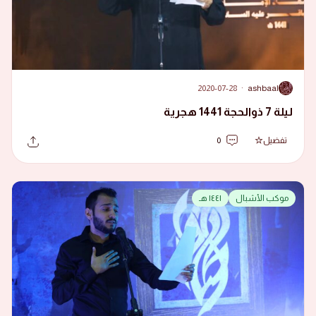
2020-07-28
·
ashbaal
A
ليلة 7 ذوالحجة 1441 هجرية
تفضيل
0
موكب الأشبال
١٤٤١ هـ