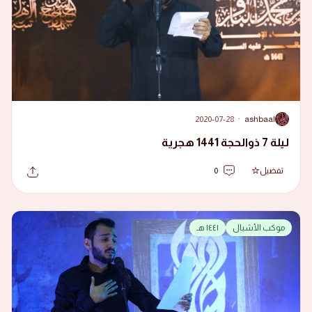
2020-07-28
·
ashbaal
A
ليلة 7 ذوالحجة 1441 هجرية
تفضيل
0
موكب الأشبال
١٤٤١ هـ