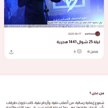
2020-06-17
·
ashbaal
A
ليلة 25 شوال 1441 هجرية
تفضيل
0
من نحن ؟
شموع إيمانية رسالية، من أصلاب تقية، وأرحام نقية، كانت تجوبُ طرقات
رأس الرمان وازقتها، وهي بعدُ لم تبلغ الحلم تسير على نهج الآباء والأجداد،