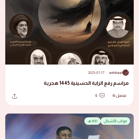
2023-07-17
·
ashbaal
A
مراسم رفع الراية الحسينية 1445 هجرية
تفضيل
0
موكب الأشبال
١٤٤١ هـ