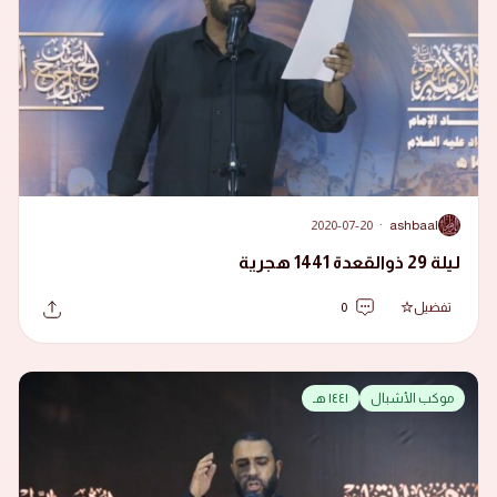
2020-07-20
·
ashbaal
A
ليلة 29 ذوالقعدة 1441 هجرية
تفضيل
0
موكب الأشبال
١٤٤١ هـ