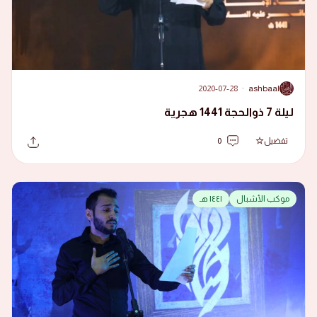
2020-07-28
·
ashbaal
A
ليلة 7 ذوالحجة 1441 هجرية
تفضيل
0
موكب الأشبال
١٤٤١ هـ