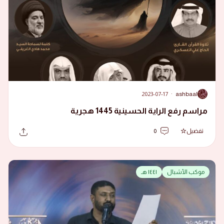
2023-07-17
·
ashbaal
A
مراسم رفع الراية الحسينية 1445 هجرية
تفضيل
0
موكب الأشبال
١٤٤١ هـ