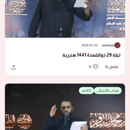
2020-07-20
·
ashbaal
A
ليلة 29 ذوالقعدة 1441 هجرية
تفضيل
0
موكب الأشبال
١٤٤١ هـ