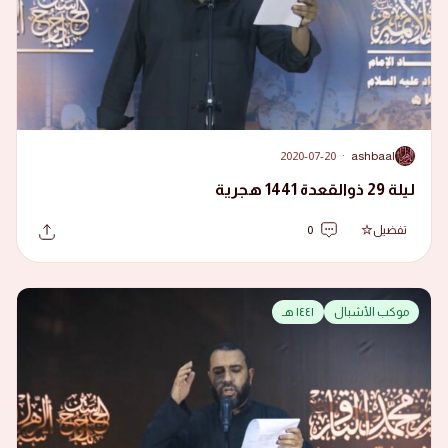
2020-07-20
·
ashbaal
A
ليلة 29 ذوالقعدة 1441 هجرية
تفضيل
0
موكب الأشبال
١٤٤١ هـ