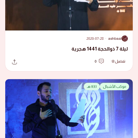
2020-07-28
·
ashbaal
A
ليلة 7 ذوالحجة 1441 هجرية
تفضيل
0
موكب الأشبال
١٤٤١ هـ