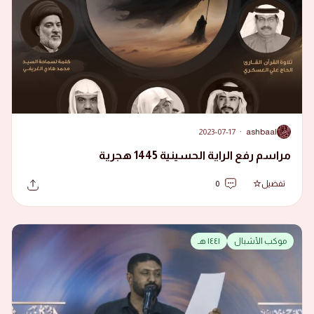
2023-07-17
·
ashbaal
A
مراسم رفع الراية الحسينية 1445 هجرية
تفضيل
0
موكب الأشبال
١٤٤١ هـ