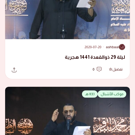
2020-07-20
·
ashbaal
A
ليلة 29 ذوالقعدة 1441 هجرية
تفضيل
0
موكب الأشبال
١٤٤١ هـ