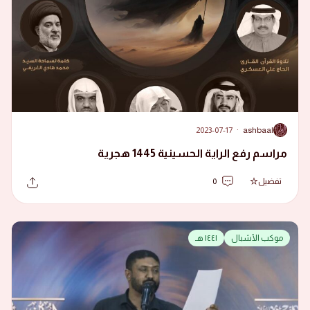
2023-07-17
·
ashbaal
A
مراسم رفع الراية الحسينية 1445 هجرية
تفضيل
0
موكب الأشبال
١٤٤١ هـ