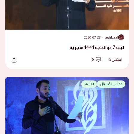
2020-07-28
·
ashbaal
A
ليلة 7 ذوالحجة 1441 هجرية
تفضيل
0
موكب الأشبال
١٤٤١ هـ