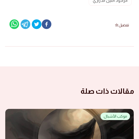
الرادود امين الدرازي
تفضيل
مقالات ذات صلة
موكب الأشبال