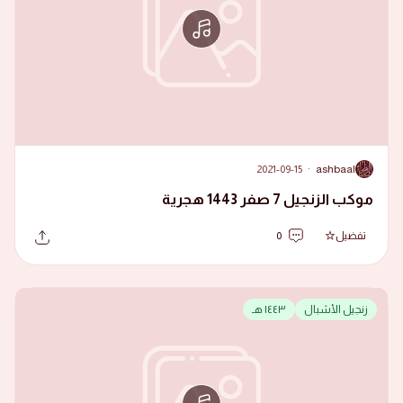
2021-09-15
·
ashbaal
A
موكب الزنجيل 7 صفر 1443 هجرية
تفضيل
0
زنجيل الأشبال
١٤٤٣ هـ