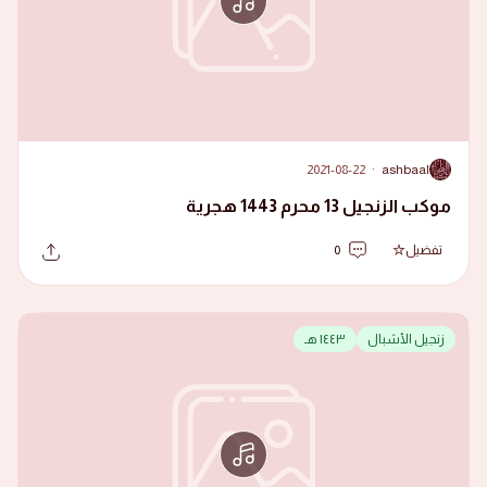
2021-08-22
·
ashbaal
A
موكب الزنجيل 13 محرم 1443 هجرية
تفضيل
0
زنجيل الأشبال
١٤٤٣ هـ