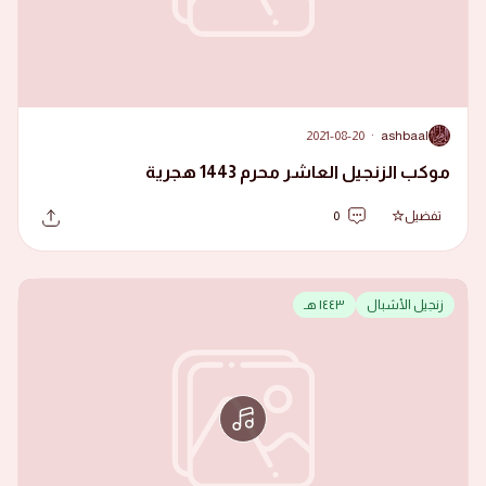
2021-08-20
·
ashbaal
A
موكب الزنجيل العاشر محرم 1443 هجرية
تفضيل
0
زنجيل الأشبال
١٤٤٣ هـ