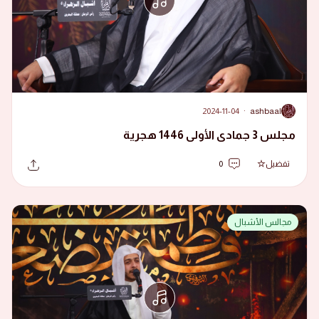
2024-11-04
·
ashbaal
A
مجلس 3 جمادى الأولى 1446 هجرية
تفضيل
0
مجالس الأشبال