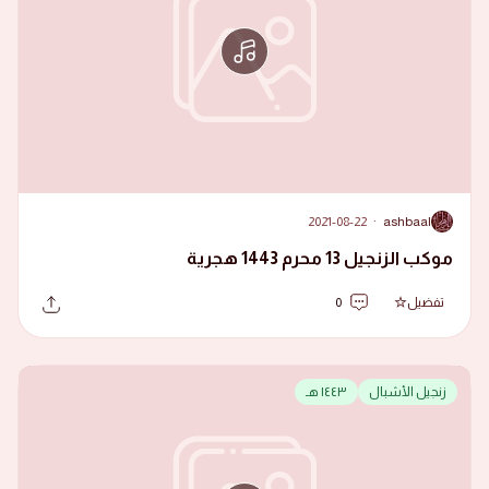
2021-08-22
·
ashbaal
A
موكب الزنجيل 13 محرم 1443 هجرية
تفضيل
0
زنجيل الأشبال
١٤٤٣ هـ