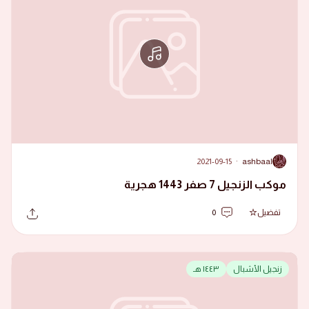
2021-09-15
·
ashbaal
A
موكب الزنجيل 7 صفر 1443 هجرية
تفضيل
0
زنجيل الأشبال
١٤٤٣ هـ