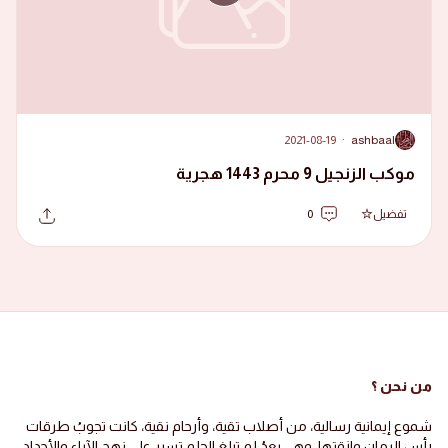
2021-08-19
·
ashbaal
A
موكب الزنجيل 9 محرم 1443 هجرية
تفضيل
0
من نحن ؟
شموع إيمانية رسالية، من أصلاب تقية، وأرحام نقية، كانت تجوبُ طرقات
رأس الرمان وازقتها، وهي بعدُ لم تبلغ الحلم تسير على نهج الآباء والأجداد،