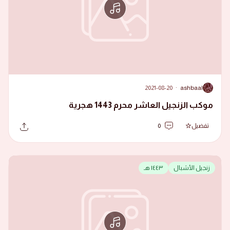
2021-08-20
·
ashbaal
A
موكب الزنجيل العاشر محرم 1443 هجرية
تفضيل
0
زنجيل الأشبال
١٤٤٣ هـ