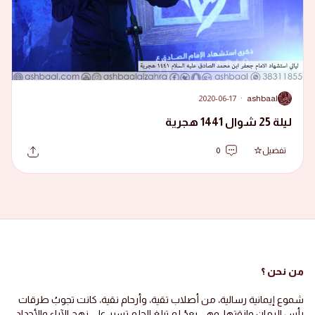
2020-06-17
·
ashbaal
A
ليلة 25 شوال 1441 هجرية
تفضيل
0
من نحن ؟
شموع إيمانية رسالية، من أصلاب تقية، وأرحام نقية، كانت تجوبُ طرقات
رأس الرمان وازقتها، وهي بعدُ لم تبلغ الحلم تسير على نهج الآباء والأجداد،