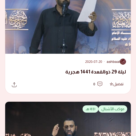
2020-07-20
·
ashbaal
A
ليلة 29 ذوالقعدة 1441 هجرية
تفضيل
0
موكب الأشبال
١٤٤١ هـ