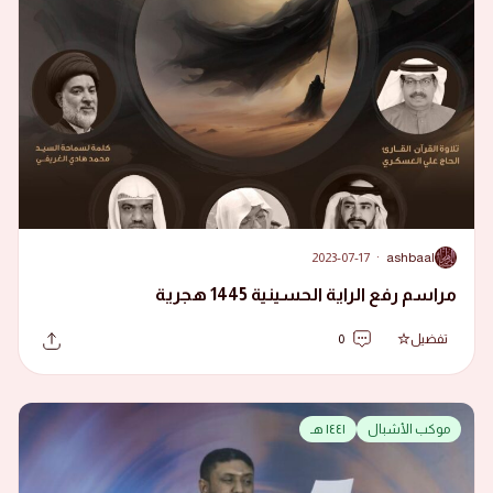
2023-07-17
·
ashbaal
A
مراسم رفع الراية الحسينية 1445 هجرية
تفضيل
0
موكب الأشبال
١٤٤١ هـ