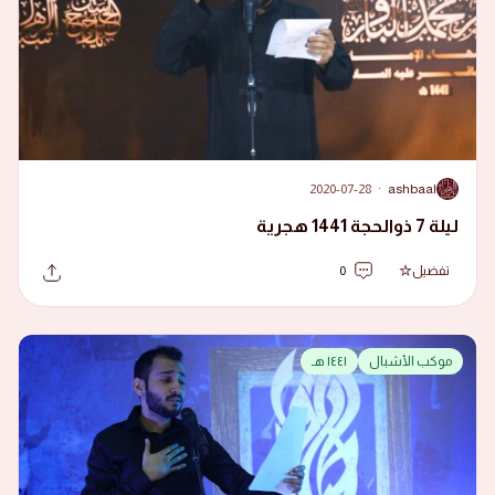
2020-07-28
·
ashbaal
A
ليلة 7 ذوالحجة 1441 هجرية
تفضيل
0
موكب الأشبال
١٤٤١ هـ