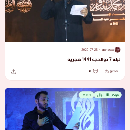
2020-07-28
·
ashbaal
A
ليلة 7 ذوالحجة 1441 هجرية
تفضيل
0
موكب الأشبال
١٤٤١ هـ