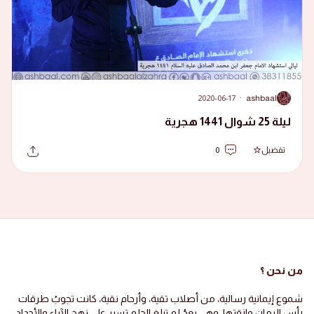
2020-06-17
·
ashbaal
A
ليلة 25 شوال 1441 هجرية
تفضيل
0
من نحن ؟
شموع إيمانية رسالية، من أصلاب تقية، وأرحام نقية، كانت تجوبُ طرقات
رأس الرمان وازقتها، وهي بعدُ لم تبلغ الحلم تسير على نهج الآباء والأجداد،