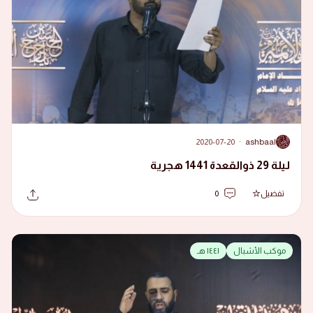
2020-07-20
·
ashbaal
A
ليلة 29 ذوالقعدة 1441 هجرية
تفضيل
0
موكب الأشبال
١٤٤١ هـ