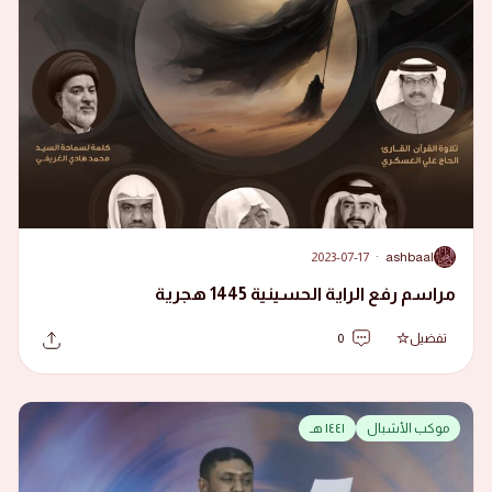
2023-07-17
·
ashbaal
A
مراسم رفع الراية الحسينية 1445 هجرية
تفضيل
0
موكب الأشبال
١٤٤١ هـ