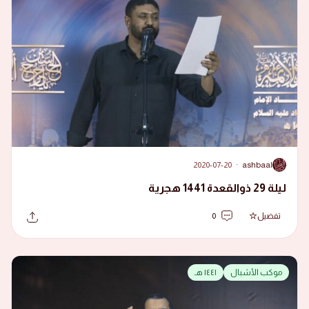
2020-07-20
·
ashbaal
A
ليلة 29 ذوالقعدة 1441 هجرية
تفضيل
0
موكب الأشبال
١٤٤١ هـ