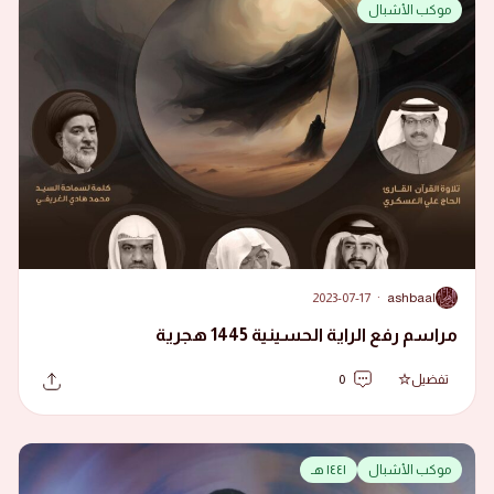
موكب الأشبال
2023-07-17
·
ashbaal
A
مراسم رفع الراية الحسينية 1445 هجرية
تفضيل
0
موكب الأشبال
١٤٤١ هـ