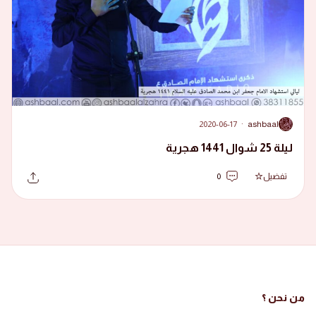
2020-06-17
·
ashbaal
A
ليلة 25 شوال 1441 هجرية
تفضيل
0
من نحن ؟