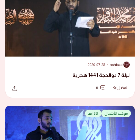
2020-07-28
·
ashbaal
A
ليلة 7 ذوالحجة 1441 هجرية
تفضيل
0
موكب الأشبال
١٤٤١ هـ