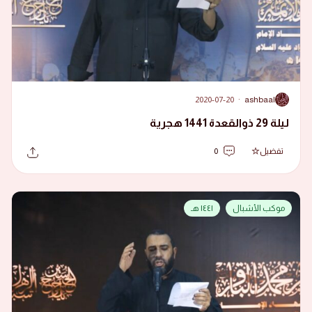
2020-07-20
·
ashbaal
A
ليلة 29 ذوالقعدة 1441 هجرية
تفضيل
0
موكب الأشبال
١٤٤١ هـ