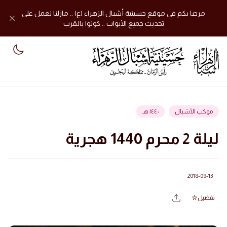
مرحبا بكم في موقع حسينية أشبال الزهراء (ع) .. مازلنا نعمل على
تحديث جميع الأبواب .. كونوا بالقرب
mode
موكب الأشبال
١٤٤٠ هـ
ليلة 2 محرم 1440 هجرية
2018-09-13
تفضيل