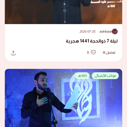
2020-07-28
·
ashbaal
A
ليلة 7 ذوالحجة 1441 هجرية
تفضيل
0
موكب الأشبال
١٤٤١ هـ