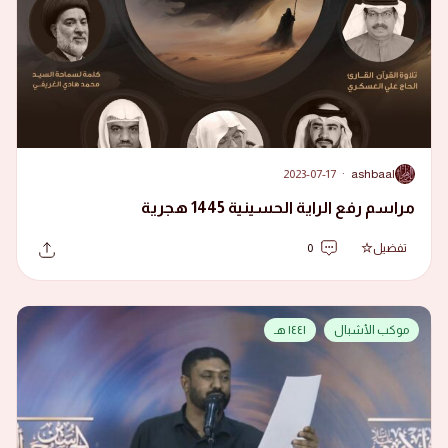
2023-07-17
·
ashbaal
A
مراسم رفع الراية الحسينية 1445 هجرية
تفضيل
0
موكب الأشبال
١٤٤١ هـ