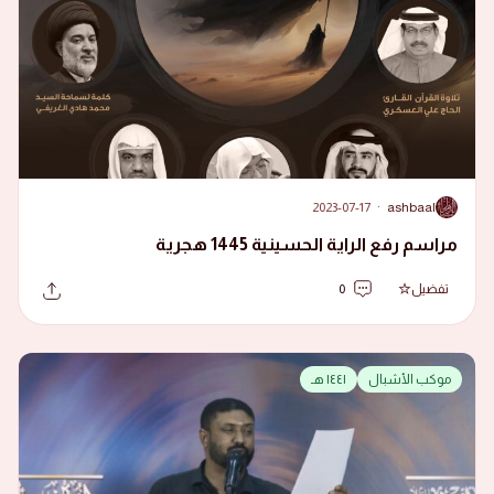
2023-07-17
·
ashbaal
A
مراسم رفع الراية الحسينية 1445 هجرية
تفضيل
0
موكب الأشبال
١٤٤١ هـ