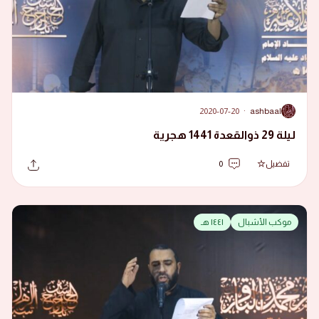
2020-07-20
·
ashbaal
A
ليلة 29 ذوالقعدة 1441 هجرية
تفضيل
0
موكب الأشبال
١٤٤١ هـ