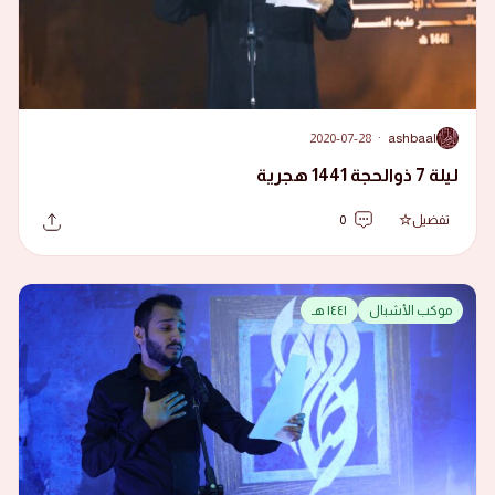
2020-07-28
·
ashbaal
A
ليلة 7 ذوالحجة 1441 هجرية
تفضيل
0
موكب الأشبال
١٤٤١ هـ