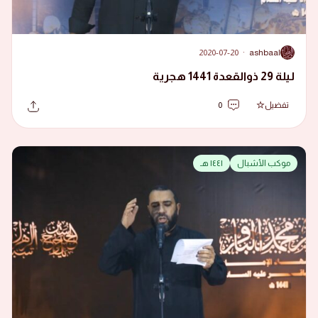
2020-07-20
·
ashbaal
A
ليلة 29 ذوالقعدة 1441 هجرية
تفضيل
0
موكب الأشبال
١٤٤١ هـ