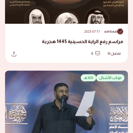
2023-07-17
·
ashbaal
A
مراسم رفع الراية الحسينية 1445 هجرية
تفضيل
0
موكب الأشبال
١٤٤١ هـ