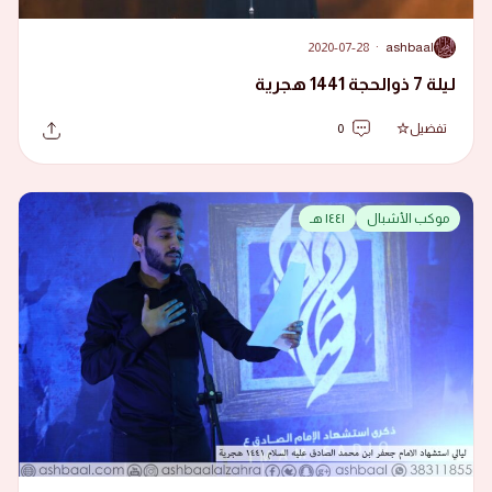
2020-07-28
·
ashbaal
A
ليلة 7 ذوالحجة 1441 هجرية
تفضيل
0
موكب الأشبال
١٤٤١ هـ