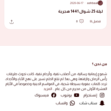
2020-06-17
·
ashbaal
A
ليلة 25 شوال 1441 هجرية
تفضيل
0
من نحن ؟
شموع إيمانية رسالية، من أصلاب تقية، وأرحام نقية، كانت تجوبُ طرقات
رأس الرمان وازقتها، وهي بعدُ لم تبلغ الحلم تسير على نهج الآباء والأجداد،
تردد كلمات عفوية بسيطة شجية، في المواسم الدينية وخصوصاً في الأيام
العشرة الأولى من محرم من كل عام ..
المزيد
إنستجرام
يوتيوب
فيسبوك
سناب شات
واتساب