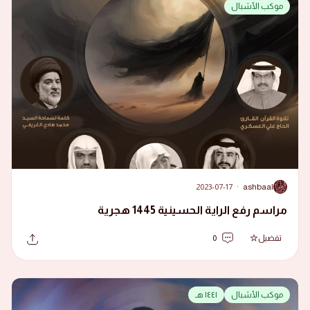
موكب الأشبال
2023-07-17
·
ashbaal
A
مراسم رفع الراية الحسينية 1445 هجرية
تفضيل
0
موكب الأشبال
١٤٤١ هـ