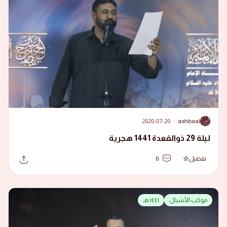
2020-07-20
·
ashbaal
A
ليلة 29 ذوالقعدة 1441 هجرية
تفضيل
0
موكب الأشبال
١٤٤١ هـ