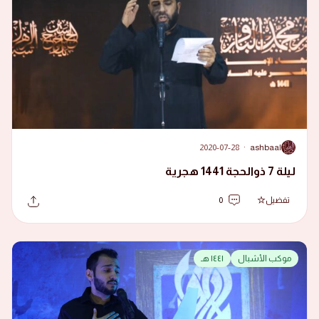
2020-07-28
·
ashbaal
A
ليلة 7 ذوالحجة 1441 هجرية
تفضيل
0
موكب الأشبال
١٤٤١ هـ