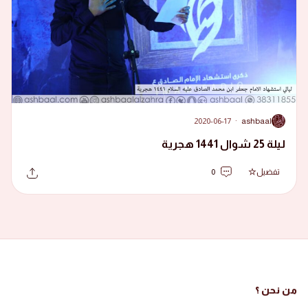
2020-06-17
·
ashbaal
A
ليلة 25 شوال 1441 هجرية
تفضيل
0
من نحن ؟