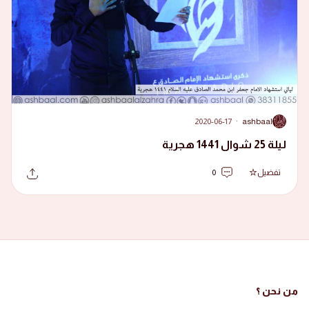
2020-06-17
·
ashbaal
A
ليلة 25 شوال 1441 هجرية
تفضيل
0
من نحن ؟