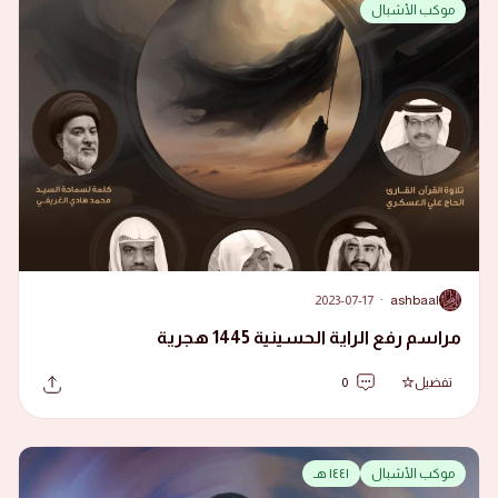
موكب الأشبال
2023-07-17
·
ashbaal
A
مراسم رفع الراية الحسينية 1445 هجرية
تفضيل
0
موكب الأشبال
١٤٤١ هـ