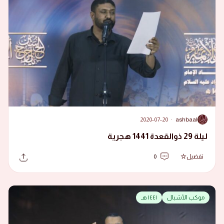
2020-07-20
·
ashbaal
A
ليلة 29 ذوالقعدة 1441 هجرية
تفضيل
0
موكب الأشبال
١٤٤١ هـ