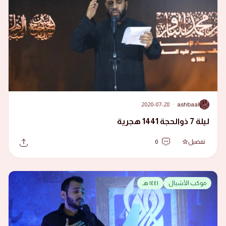
2020-07-28
·
ashbaal
A
ليلة 7 ذوالحجة 1441 هجرية
تفضيل
0
موكب الأشبال
١٤٤١ هـ