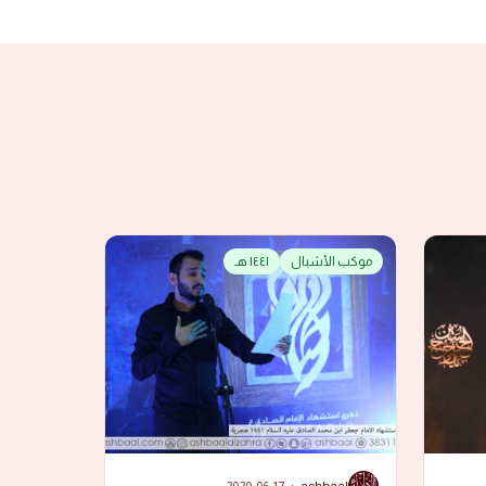
موكب الأشبال
١٤٤١ هـ
A
2020-06-17
·
ashbaal