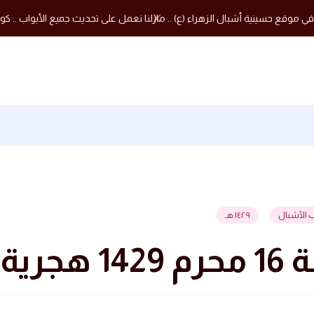
في موقع حسينية أشبال الزهراء (ع) .. مازلنا نعمل على تحديث جميع الأبواب .. كون
 الأشبال
١٤٢٩ هـ
 1429 هجرية