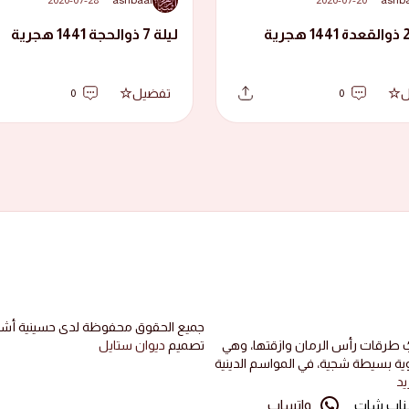
ليلة 7 ذوالحجة 1441 هجرية
ل
تفضيل
0
0
جميع الحقوق محفوظة لدى حسينية أشبال
بُ طرقات رأس الرمان وازقتها، وهي
تصميم
ديوان ستايل
عفوية بسيطة شجية، في المواسم الدينية
يد
اب شات
واتساب