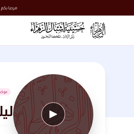
مرحبا بكم 
موكب
ليلة 16 محرم