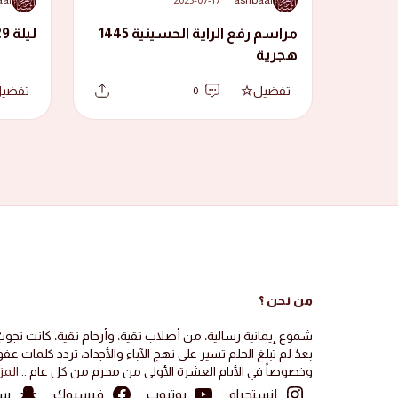
مراسم رفع الراية الحسينية 1445
ليلة 29 ذوالقعدة 1441 هجرية
هجرية
تفضيل
تفضي
0
من نحن ؟
شموع إيمانية رسالية، من أصلاب تقية، وأرحام نقية، كانت تجو
بعدُ لم تبلغ الحلم تسير على نهج الآباء والأجداد، تردد كلمات 
وخصوصاً في الأيام العشرة الأولى من محرم من كل عام ..
المز
إنستجرام
يوتيوب
فيسبوك
سن