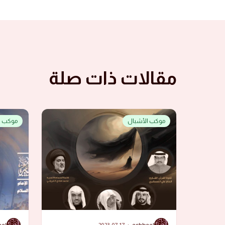
مقالات ذات صلة
موكب الأشبال
موكب ا
A
A
aal
2023-07-17
·
ashbaal