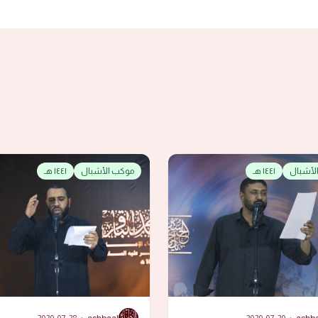
لأشبال
١٤٤١ هـ
موكب الأشبال
١٤٤١ هـ
A
2020-07-28
·
ashbaal
2020-07-20
·
ashb