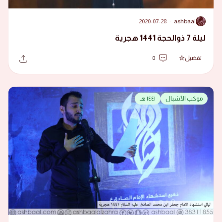
2020-07-28
·
ashbaal
A
ليلة 7 ذوالحجة 1441 هجرية
تفضيل
0
موكب الأشبال
١٤٤١ هـ