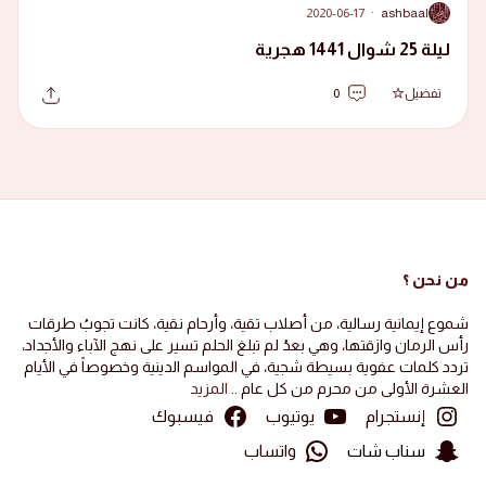
2020-06-17
·
ashbaal
A
ليلة 25 شوال 1441 هجرية
تفضيل
0
من نحن ؟
شموع إيمانية رسالية، من أصلاب تقية، وأرحام نقية، كانت تجوبُ طرقات
رأس الرمان وازقتها، وهي بعدُ لم تبلغ الحلم تسير على نهج الآباء والأجداد،
تردد كلمات عفوية بسيطة شجية، في المواسم الدينية وخصوصاً في الأيام
العشرة الأولى من محرم من كل عام ..
المزيد
إنستجرام
يوتيوب
فيسبوك
سناب شات
واتساب