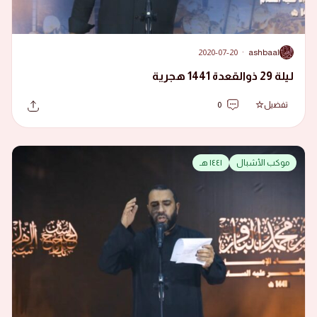
2020-07-20
·
ashbaal
A
ليلة 29 ذوالقعدة 1441 هجرية
تفضيل
0
موكب الأشبال
١٤٤١ هـ