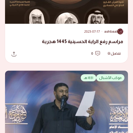
2023-07-17
·
ashbaal
A
مراسم رفع الراية الحسينية 1445 هجرية
تفضيل
0
موكب الأشبال
١٤٤١ هـ